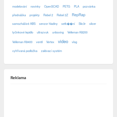
modelování
novinky
OpenSCAD
PETG
PLA
pozvánka
RepRap
přednáška
projekty
Rebel 2
Rebel 2Z
samozhášivé ABS
senzor hladiny
setk��ní
Slic3r
slicer
tyčinkové lepidlo
ultrazvuk
unboxing
Velleman K8200
video
Velleman K8400
ventil
Vertex
vlog
vyhřívaná podložka
zalévací systém
Reklama