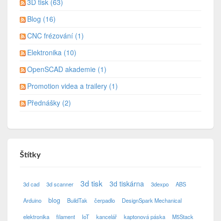
3D tisk (63)
Blog (16)
CNC frézování (1)
Elektronika (10)
OpenSCAD akademie (1)
Promotion videa a trailery (1)
Přednášky (2)
Štítky
3d tisk
3d tiskárna
3d cad
3d scanner
3dexpo
ABS
blog
Arduino
BuildTak
čerpadlo
DesignSpark Mechanical
elektronika
filament
IoT
kancelář
kaptonová páska
M5Stack