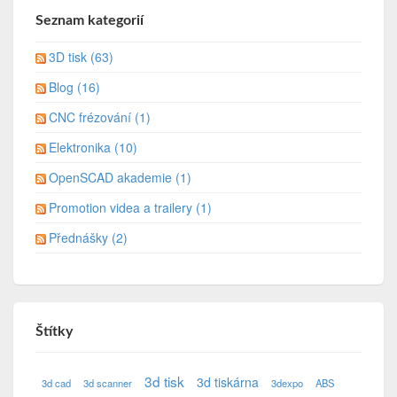
Seznam kategorií
3D tisk (63)
Blog (16)
CNC frézování (1)
Elektronika (10)
OpenSCAD akademie (1)
Promotion videa a trailery (1)
Přednášky (2)
Štítky
3d tisk
3d tiskárna
3d cad
3d scanner
3dexpo
ABS