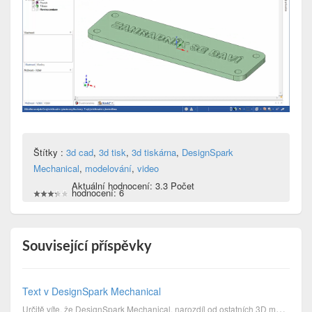
Štítky :
3d cad
,
3d tisk
,
3d tiskárna
,
DesignSpark
Mechanical
,
modelování
,
video
Aktuální hodnocení: 3.3 Počet
hodnocení: 6
Související příspěvky
Text v DesignSpark Mechanical
Určitě víte, že DesignSpark Mechanical, narozdíl od ostatních 3D modelovacích programů, neobsahuje f