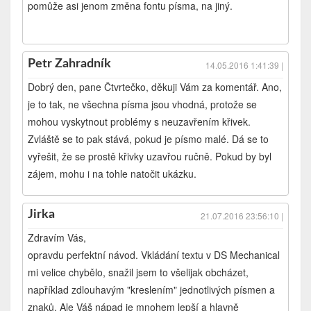
pomůže asi jenom změna fontu písma, na jiný.
Petr Zahradník
14.05.2016 1:41:39 |
Dobrý den, pane Čtvrtečko, děkuji Vám za komentář. Ano,
je to tak, ne všechna písma jsou vhodná, protože se
mohou vyskytnout problémy s neuzavřením křivek.
Zvláště se to pak stává, pokud je písmo malé. Dá se to
vyřešit, že se prostě křivky uzavřou ručně. Pokud by byl
zájem, mohu i na tohle natočit ukázku.
Jirka
21.07.2016 23:56:10 |
Zdravím Vás,
opravdu perfektní návod. Vkládání textu v DS Mechanical
mi velice chybělo, snažil jsem to všelijak obcházet,
například zdlouhavým "kreslením" jednotlivých písmen a
znaků. Ale Váš nápad je mnohem lepší a hlavně