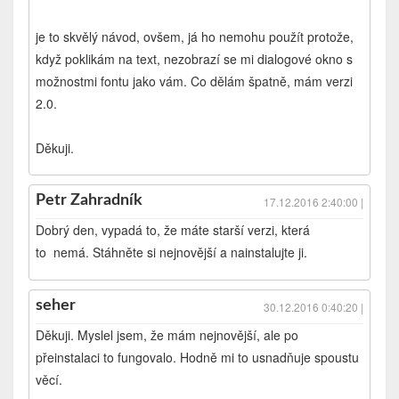
je to skvělý návod, ovšem, já ho nemohu použít protože,
když poklikám na text, nezobrazí se mi dialogové okno s
možnostmi fontu jako vám. Co dělám špatně, mám verzi
2.0.
Děkuji.
Petr Zahradník
17.12.2016 2:40:00 |
Dobrý den, vypadá to, že máte starší verzi, která
to nemá. Stáhněte si nejnovější a nainstalujte ji.
seher
30.12.2016 0:40:20 |
Děkuji. Myslel jsem, že mám nejnovější, ale po
přeinstalaci to fungovalo. Hodně mi to usnadňuje spoustu
věcí.