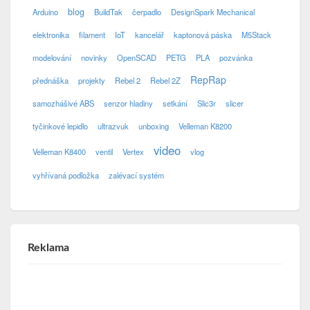
blog
Arduino
BuildTak
čerpadlo
DesignSpark Mechanical
elektronika
filament
IoT
kancelář
kaptonová páska
M5Stack
modelování
novinky
OpenSCAD
PETG
PLA
pozvánka
RepRap
přednáška
projekty
Rebel 2
Rebel 2Z
samozhášivé ABS
senzor hladiny
setkání
Slic3r
slicer
tyčinkové lepidlo
ultrazvuk
unboxing
Velleman K8200
video
Velleman K8400
ventil
Vertex
vlog
vyhřívaná podložka
zalévací systém
Reklama