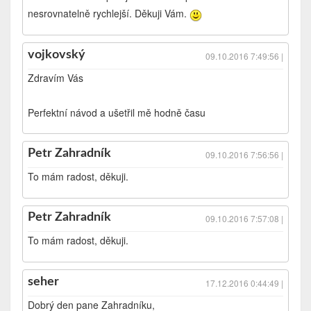
nesrovnatelně rychlejší. Děkuji Vám.
vojkovský
09.10.2016 7:49:56 |
Zdravím Vás
Perfektní návod a ušetřil mě hodně času
Petr Zahradník
09.10.2016 7:56:56 |
To mám radost, děkuji.
Petr Zahradník
09.10.2016 7:57:08 |
To mám radost, děkuji.
seher
17.12.2016 0:44:49 |
Dobrý den pane Zahradníku,