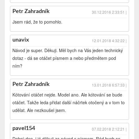
Petr Zahradník
30.12.2016 2:33:51 |
Jsem rád, že to pomohlo.
unavix
12.01.2018 4:32:22 |
Návod je super. Děkuji. Měl bych na Vás jeden technický
dotaz - dá se otáčet písmem a nebo předmětem pod
ním?
Petr Zahradník
13.01.2018 6:57:33 |
Kótování otáčet nejde. Model ano. Ale kótování se bude
otáčet. Takže leda přidat další náčrtek otočený a v tom to
udělat. Ale nezkoušel jsem.
pavel154
07.02.2018 2:12:21 |
Dobrý den, i já děkuji za návod s písmem. Rád bych se