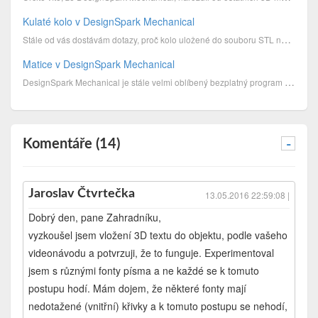
Kulaté kolo v DesignSpark Mechanical
Stále od vás dostávám dotazy, proč kolo uložené do souboru STL není kulaté, ale hranaté. Přitom vysv...
Matice v DesignSpark Mechanical
DesignSpark Mechanical je stále velmi oblíbený bezplatný program pro 3D modelování, který používá mn...
Komentáře (14)
-
Jaroslav Čtvrtečka
13.05.2016 22:59:08 |
Dobrý den, pane Zahradníku,
vyzkoušel jsem vložení 3D textu do objektu, podle vašeho
videonávodu a potvrzuji, že to funguje. Experimentoval
jsem s různými fonty písma a ne každé se k tomuto
postupu hodí. Mám dojem, že některé fonty mají
nedotažené (vnitřní) křivky a k tomuto postupu se nehodí,