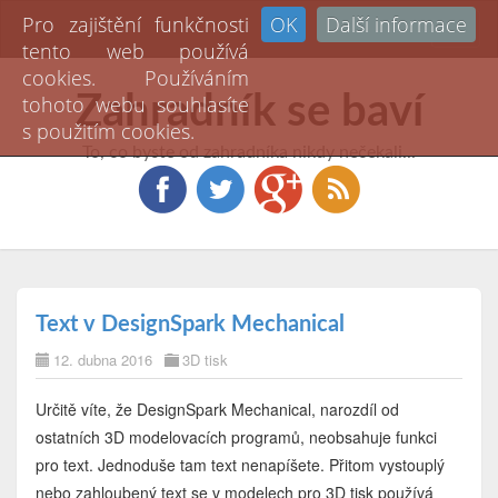
Pro zajištění funkčnosti
OK
Další informace
Toggl
tento web používá
naviga
cookies. Používáním
Zahradník se baví
tohoto webu souhlasíte
s použitím cookies.
To, co byste od zahradníka nikdy nečekali...
Text v DesignSpark Mechanical
12. dubna 2016
3D tisk
Určitě víte, že DesignSpark Mechanical, narozdíl od
ostatních 3D modelovacích programů, neobsahuje funkci
pro text. Jednoduše tam text nenapíšete. Přitom vystouplý
nebo zahloubený text se v modelech pro 3D tisk používá