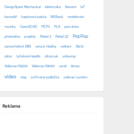
DesignSpark Mechanical
elektronika
filament
IoT
kancelář
kaptonová páska
M5Stack
modelování
novinky
OpenSCAD
PETG
PLA
pozvánka
RepRap
přednáška
projekty
Rebel 2
Rebel 2Z
samozhášivé ABS
senzor hladiny
setkání
Slic3r
slicer
tyčinkové lepidlo
ultrazvuk
unboxing
Velleman K8200
Velleman K8400
ventil
Vertex
video
vlog
vyhřívaná podložka
zalévací systém
Reklama