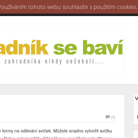
 Používáním tohoto webu souhlasíte s použitím cookies.
 údaje
V
(0)
ně formy na odlévání svíček. Můžete snadno vytvořit svíčku