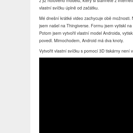
z již hotového modelu, který si stáhnete z internet
vlastní svíčku úplně od začátku.
Mé dnešní krátké video zachycuje obě možnosti. N
jsem našel na Thingiverse. Formu jsem vytiskl na 
Potom jsem vytvořil vlastní model Androida, vytis
povedl. Mimochodem, Android má dva knoty.
Vytvořit vlastní svíčku s pomocí 3D tiskárny není vů