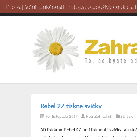
Pro zajištění funkčnosti tento web používá cookies.
Hlavní
Archív
3D tiskárna Rebel 2Z
Kontaktní
Rebel 2Z tiskne svíčky
10. listopadu 2017
Petr Zahradník
3D tisk
3D tiskárna Rebel 2Z umí tisknout i svíčky. Vlast