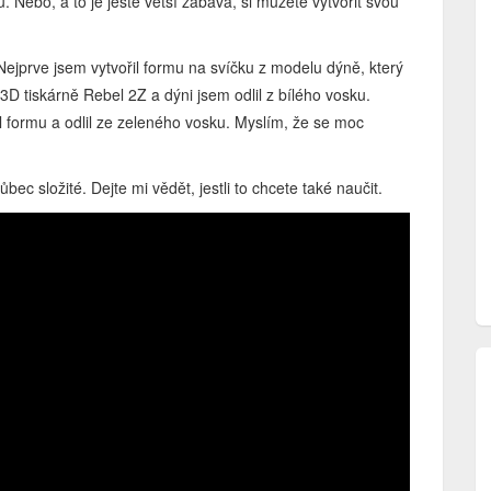
u. Nebo, a to je ještě větší zábava, si můžete vytvořit svou
ejprve jsem vytvořil formu na svíčku z modelu dýně, který
3D tiskárně Rebel 2Z a dýni jsem odlil z bílého vosku.
kl formu a odlil ze zeleného vosku. Myslím, že se moc
bec složité. Dejte mi vědět, jestli to chcete také naučit.