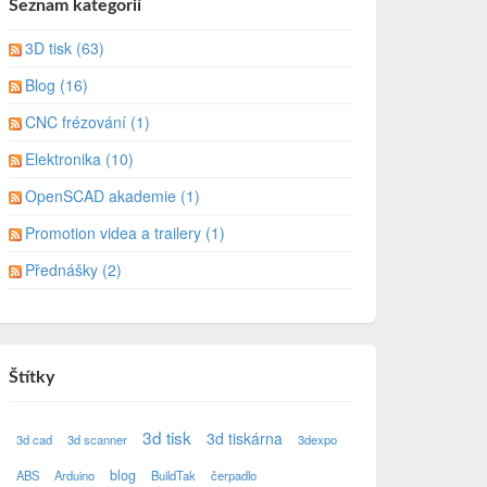
Seznam kategorií
3D tisk (63)
Blog (16)
CNC frézování (1)
Elektronika (10)
OpenSCAD akademie (1)
Promotion videa a trailery (1)
Přednášky (2)
Štítky
3d tisk
3d tiskárna
3d cad
3d scanner
3dexpo
blog
ABS
Arduino
BuildTak
čerpadlo