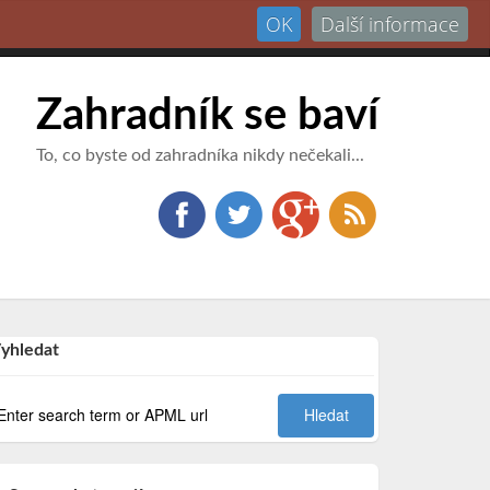
OK
Další informace
Přihlásit
Zahradník se baví
To, co byste od zahradníka nikdy nečekali...
yhledat