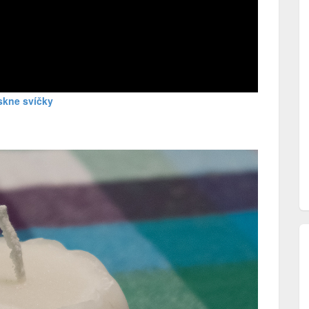
skne svíčky