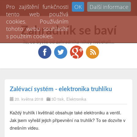
Pro zajištění funkčnosti
OK
Další informace
Toggl
tento web používá
naviga
cookies. Používáním
Zahradník se baví
tohoto webu souhlasíte
s použitím cookies.
To, co byste od zahradníka nikdy nečekali...
Zalévací systém - elektronika truhlíku
20. května 2018
3D tisk
,
Elektronika
Každý truhlík i květináč obsahuje také elektroniku a ventil.
Jak jsem vyřešil jejich připevnění na truhlík? To se dozvíte v
dnešním videu.