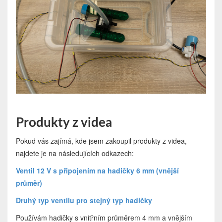
Produkty z videa
Pokud vás zajímá, kde jsem zakoupil produkty z videa,
najdete je na následujících odkazech:
Ventil 12 V s připojením na hadičky 6 mm (vnější
průměr)
Druhý typ ventilu pro stejný typ hadičky
Používám hadičky s vnitřním průměrem 4 mm a vnějším