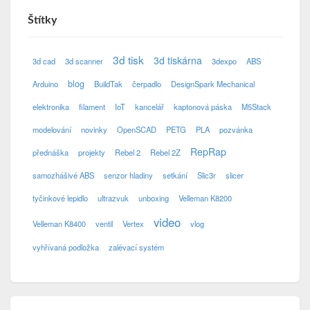
Štítky
3d tisk
3d tiskárna
3d cad
3d scanner
3dexpo
ABS
blog
Arduino
BuildTak
čerpadlo
DesignSpark Mechanical
elektronika
filament
IoT
kancelář
kaptonová páska
M5Stack
modelování
novinky
OpenSCAD
PETG
PLA
pozvánka
RepRap
přednáška
projekty
Rebel 2
Rebel 2Z
samozhášivé ABS
senzor hladiny
setkání
Slic3r
slicer
tyčinkové lepidlo
ultrazvuk
unboxing
Velleman K8200
video
Velleman K8400
ventil
Vertex
vlog
vyhřívaná podložka
zalévací systém