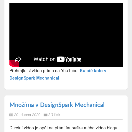
Přehrajte si video přímo na YouTube:
Kulaté kolo v
DesignSpark Mechanical
Množírna v DesignSpark Mechanical
20. dubna 2020
3D tisk
Dnešní video je opět na přání fanouška mého video blogu,