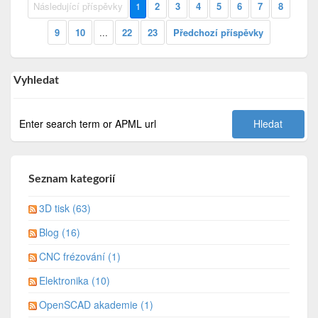
Následující příspěvky
1
2
3
4
5
6
7
8
9
10
...
22
23
Předchozí příspěvky
Vyhledat
Seznam kategorií
3D tisk (63)
Blog (16)
CNC frézování (1)
Elektronika (10)
OpenSCAD akademie (1)