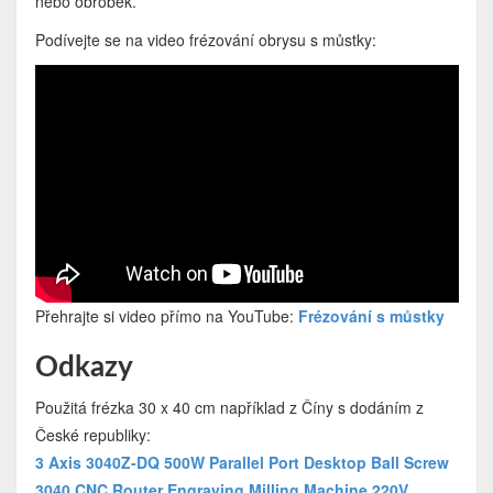
nebo obrobek.
Podívejte se na video frézování obrysu s můstky:
Přehrajte si video přímo na YouTube:
Frézování s můstky
Odkazy
Použitá frézka 30 x 40 cm například z Číny s dodáním z
České republiky:
3 Axis 3040Z-DQ 500W Parallel Port Desktop Ball Screw
3040 CNC Router Engraving Milling Machine 220V