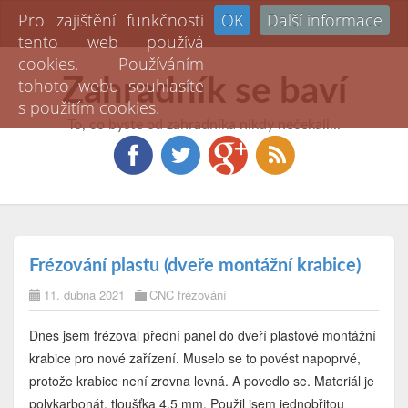
Pro zajištění funkčnosti
OK
Další informace
Toggl
tento web používá
naviga
cookies. Používáním
Zahradník se baví
tohoto webu souhlasíte
s použitím cookies.
To, co byste od zahradníka nikdy nečekali...
Frézování plastu (dveře montážní krabice)
11. dubna 2021
CNC frézování
Dnes jsem frézoval přední panel do dveří plastové montážní
krabice pro nové zařízení. Muselo se to povést napoprvé,
protože krabice není zrovna levná. A povedlo se. Materiál je
polykarbonát, tloušťka 4,5 mm. Použil jsem jednobřitou