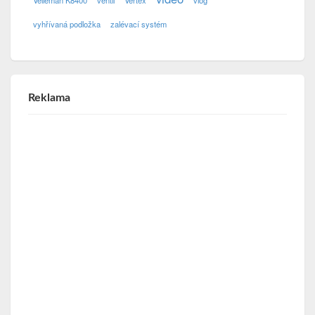
Velleman K8400
ventil
Vertex
vlog
vyhřívaná podložka
zalévací systém
Reklama