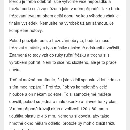
kterou je třeba odebrat, sice vytvoříte více nepořádku a
frézka bude celá zasněžená jako v mém případě. Také bude
frézování trvat mnohem delší dobu. Velkou výhodou však je
finální výsledek. Nemusíte na výrobek už ani sáhnout. Je
kompletně hotový.
Pokud použijete pouze frézování obrysu, budete muset
frézovat s můstky a tyto můstky následně odstranit a začistit.
Znamená to tedy vzít do ruky ruční frézku a trochu si s
výrobkem pohrát. Není to sice nic složitého, ale je to práce
navíc.
Teď mi možná namítnete, že jste viděli spoustu videí, kde se
s tím moc nepárají. Profrézují obrys kompletně v celé
hloubce a on někam odlétne. To si samozřejmě můžete
dovolit, pokud se jedná o malé okénko a hlavně tenký plast.
V mém případě frézuji okno o velikosti 120 x 80 mm a
tloušťka plastu je 4,5 mm. Nemohu si dovolit, aby takto
hmotné okno někam odlétlo, protože by mohlo zničit frézu