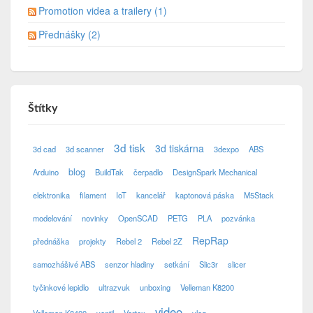
Promotion videa a trailery (1)
Přednášky (2)
Štítky
3d tisk
3d tiskárna
3d cad
3d scanner
3dexpo
ABS
blog
Arduino
BuildTak
čerpadlo
DesignSpark Mechanical
elektronika
filament
IoT
kancelář
kaptonová páska
M5Stack
modelování
novinky
OpenSCAD
PETG
PLA
pozvánka
RepRap
přednáška
projekty
Rebel 2
Rebel 2Z
samozhášivé ABS
senzor hladiny
setkání
Slic3r
slicer
tyčinkové lepidlo
ultrazvuk
unboxing
Velleman K8200
video