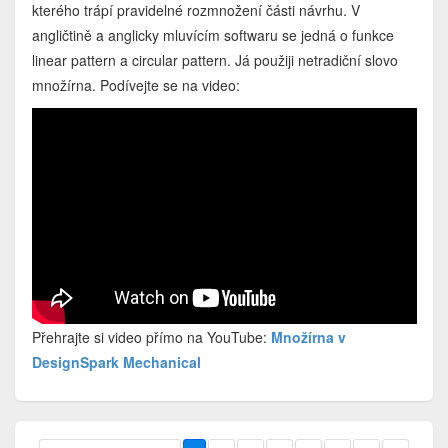
kterého trápí pravidelné rozmnožení části návrhu. V
angličtině a anglicky mluvícím softwaru se jedná o funkce
linear pattern a circular pattern. Já použiji netradiční slovo
množírna. Podívejte se na video:
Přehrajte si video přímo na YouTube:
Množírna v
DesignSpark Mechanical