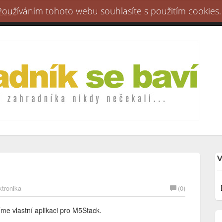
 Používáním tohoto webu souhlasíte s použitím cookies.
 údaje
V
ktronika
(0)
říme vlastní aplikaci pro M5Stack.