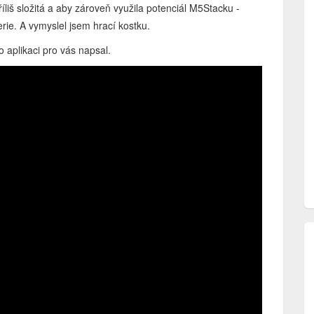
říliš složitá a aby zároveň využila potenciál M5Stacku -
erie. A vymyslel jsem hrací kostku.
o aplikaci pro vás napsal.