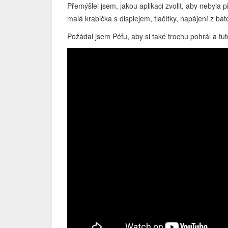
Přemýšlel jsem, jakou aplikaci zvolit, aby nebyla p
malá krabička s displejem, tlačítky, napájení z bat
Požádal jsem Péťu, aby si také trochu pohrál a tut