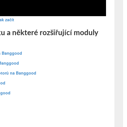
ak začít
u a některé rozšiřující moduly
na Banggood
 Banggood
otorů na Banggood
ood
ggood