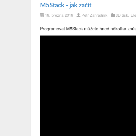
M5Stack - jak začít
19. března 2019
Petr Zahradník
3D tisk
,
Ele
Programovat M5Stack můžete hned několika způs