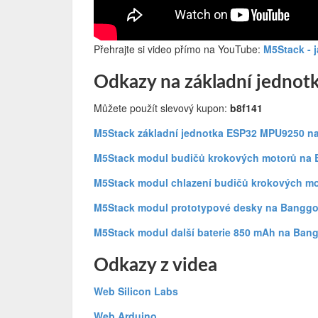
Přehrajte si video přímo na YouTube:
M5Stack - j
Odkazy na základní jednotk
Můžete použít slevový kupon:
b8f141
M5Stack základní jednotka ESP32 MPU9250 
M5Stack modul budičů krokových motorů na
M5Stack modul chlazení budičů krokových m
M5Stack modul prototypové desky na Bangg
M5Stack modul další baterie 850 mAh na Ban
Odkazy z videa
Web Silicon Labs
Web Arduino