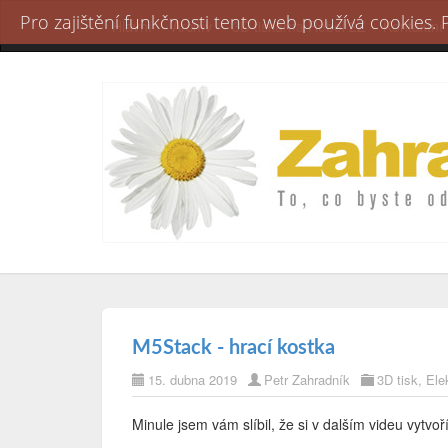
Pro zajištění funkčnosti tento web používá cookies.
Hlavní
Archív
3D tiskárna Rebel 2Z
Kontaktní
M5Stack - hrací kostka
15. dubna 2019
Petr Zahradník
3D tisk
,
Ele
Minule jsem vám slíbil, že si v dalším videu vytvo