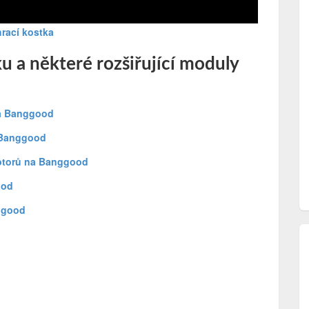
hrací kostka
u a některé rozšiřující moduly
na Banggood
 Banggood
otorů na Banggood
ood
ggood