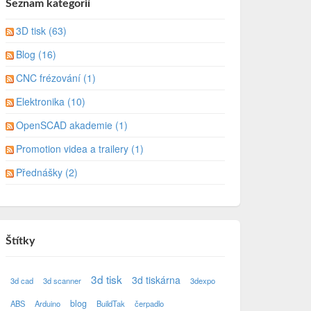
Seznam kategorií
3D tisk (63)
Blog (16)
CNC frézování (1)
Elektronika (10)
OpenSCAD akademie (1)
Promotion videa a trailery (1)
Přednášky (2)
Štítky
3d tisk
3d tiskárna
3d cad
3d scanner
3dexpo
blog
ABS
Arduino
BuildTak
čerpadlo