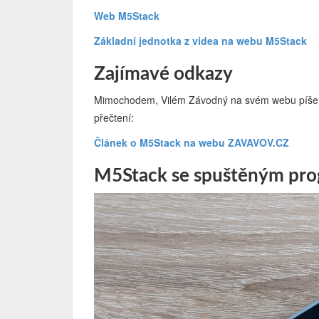
Web M5Stack
Základní jednotka z videa na webu M5Stack
Zajímavé odkazy
Mimochodem, Vilém Závodný na svém webu píše i o
přečtení:
Článek o M5Stack na webu ZAVAVOV.CZ
M5Stack se spuštěným pro