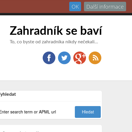
OK
Další informace
Přihlásit
Zahradník se baví
To, co byste od zahradníka nikdy nečekali...
yhledat