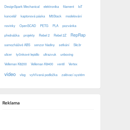
DesignSpark Mechanical
elektronika
filament
IoT
kancelář
kaptonová páska
M5Stack
modelování
novinky
OpenSCAD
PETG
PLA
pozvánka
RepRap
přednáška
projekty
Rebel 2
Rebel 2Z
samozhášivé ABS
senzor hladiny
setkání
Slic3r
slicer
tyčinkové lepidlo
ultrazvuk
unboxing
Velleman K8200
Velleman K8400
ventil
Vertex
video
vlog
vyhřívaná podložka
zalévací systém
Reklama