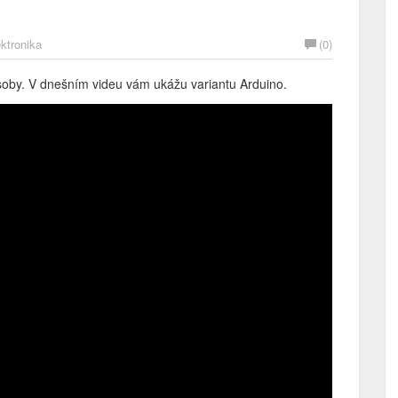
ktronika
(0)
oby. V dnešním videu vám ukážu variantu Arduino.