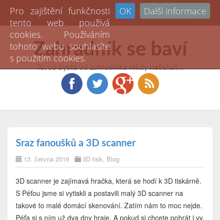
Pro zajištění funkčnosti
OK
Další informace
Toggl
tento web používá
naviga
cookies. Používáním
Zahradník se baví
tohoto webu souhlasíte
s použitím cookies.
To, co byste od zahradníka nikdy nečekali...
Sraz fanoušků a 3D scanner
13. června 2016
3D tisk
,
Blog
3D scanner je zajímavá hračka, která se hodí k 3D tiskárně.
S Péťou jsme si vytiskli a postavili malý 3D scanner na
takové to malé domácí skenování. Zatím nám to moc nejde.
Péťa si s ním už dva dny hraje. A pokud si chcete pohrát i vy,