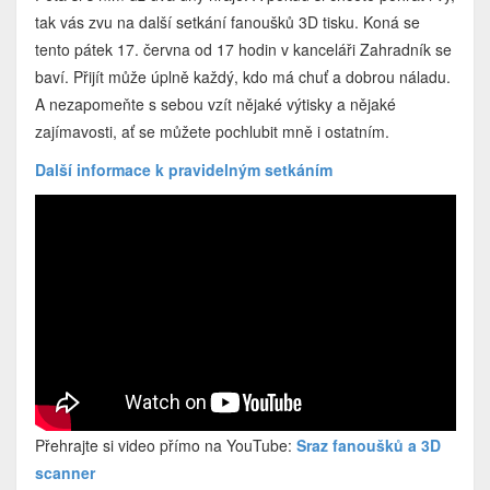
tak vás zvu na další setkání fanoušků 3D tisku. Koná se
tento pátek 17. června od 17 hodin v kanceláři Zahradník se
baví. Přijít může úplně každý, kdo má chuť a dobrou náladu.
A nezapomeňte s sebou vzít nějaké výtisky a nějaké
zajímavosti, ať se můžete pochlubit mně i ostatním.
Další informace k pravidelným setkáním
Přehrajte si video přímo na YouTube:
Sraz fanoušků a 3D
scanner