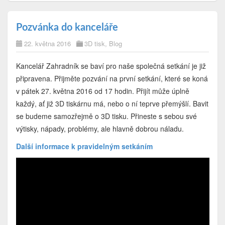
Pozvánka do kanceláře
22. května 2016
3D tisk
,
Blog
Kancelář Zahradník se baví pro naše společná setkání je již
připravena. Přijměte pozvání na první setkání, které se koná
v pátek 27. května 2016 od 17 hodin. Přijít může úplně
každý, ať již 3D tiskárnu má, nebo o ní teprve přemýšlí. Bavit
se budeme samozřejmě o 3D tisku. Přineste s sebou své
výtisky, nápady, problémy, ale hlavně dobrou náladu.
Další informace k pravidelným setkáním