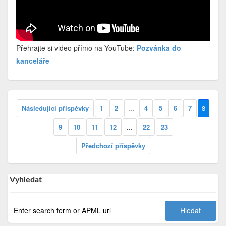
Přehrajte si video přímo na YouTube:
Pozvánka do
kanceláře
Následující příspěvky
1
2
...
4
5
6
7
8
9
10
11
12
...
22
23
Předchozí příspěvky
Vyhledat