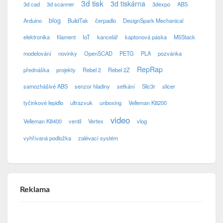
3d tisk
3d tiskárna
3d cad
3d scanner
3dexpo
ABS
blog
Arduino
BuildTak
čerpadlo
DesignSpark Mechanical
elektronika
filament
IoT
kancelář
kaptonová páska
M5Stack
modelování
novinky
OpenSCAD
PETG
PLA
pozvánka
RepRap
přednáška
projekty
Rebel 2
Rebel 2Z
samozhášivé ABS
senzor hladiny
setkání
Slic3r
slicer
tyčinkové lepidlo
ultrazvuk
unboxing
Velleman K8200
video
Velleman K8400
ventil
Vertex
vlog
vyhřívaná podložka
zalévací systém
Reklama