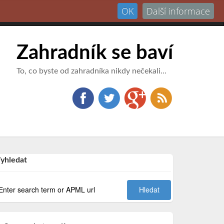
OK
Další informace
Přihlásit
Zahradník se baví
To, co byste od zahradníka nikdy nečekali...
yhledat