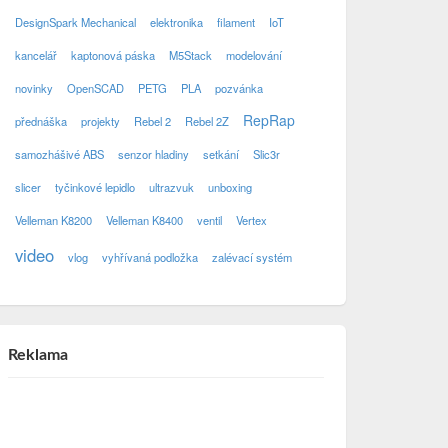
DesignSpark Mechanical
elektronika
filament
IoT
kancelář
kaptonová páska
M5Stack
modelování
novinky
OpenSCAD
PETG
PLA
pozvánka
RepRap
přednáška
projekty
Rebel 2
Rebel 2Z
samozhášivé ABS
senzor hladiny
setkání
Slic3r
slicer
tyčinkové lepidlo
ultrazvuk
unboxing
Velleman K8200
Velleman K8400
ventil
Vertex
video
vlog
vyhřívaná podložka
zalévací systém
Reklama