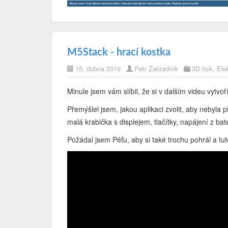
M5Stack - hrací kostka
15. dubna 2019
Petr Zahradník
3D tisk
,
Ele
Minule jsem vám slíbil, že si v dalším videu vytvo
Přemýšlel jsem, jakou aplikaci zvolit, aby nebyla p
malá krabička s displejem, tlačítky, napájení z bat
Požádal jsem Péťu, aby si také trochu pohrál a tut