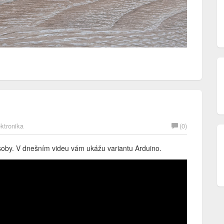
ktronika
(0)
oby. V dnešním videu vám ukážu variantu Arduino.