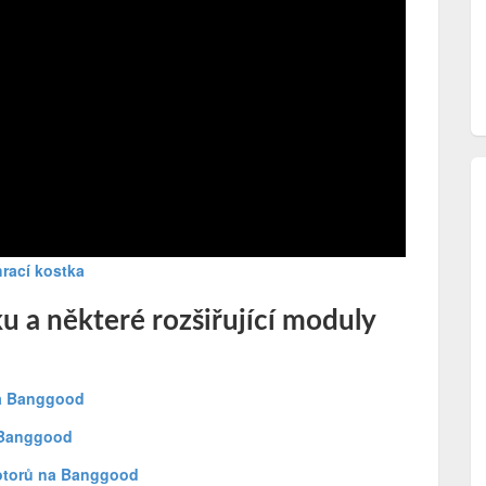
hrací kostka
u a některé rozšiřující moduly
na Banggood
 Banggood
otorů na Banggood