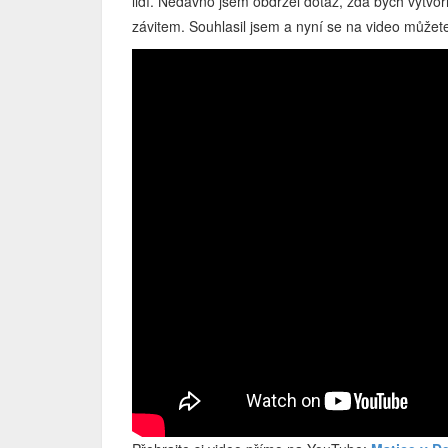
lidí. Nedávno jsem obdržel dotaz, zda bych vytvoř
závitem. Souhlasil jsem a nyní se na video můžete