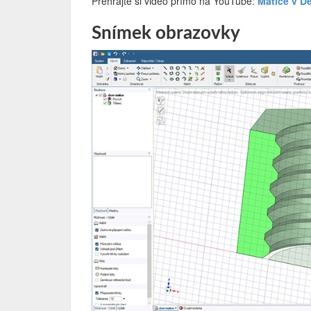
Přehrajte si video přímo na YouTube:
Matice v D
Snímek obrazovky