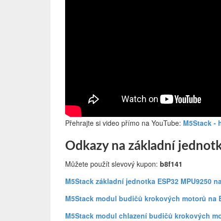
Přehrajte si video přímo na YouTube:
M5Stack - 
Odkazy na základní jednotk
Můžete použít slevový kupon:
b8f141
M5Stack základní jednotka ESP32 MPU9250 
M5Stack modul budičů krokových motorů na
M5Stack modul chlazení budičů krokových m