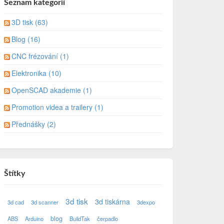
Seznam kategorií
3D tisk (63)
Blog (16)
CNC frézování (1)
Elektronika (10)
OpenSCAD akademie (1)
Promotion videa a trailery (1)
Přednášky (2)
Štítky
3d tisk
3d tiskárna
3d cad
3d scanner
3dexpo
blog
ABS
Arduino
BuildTak
čerpadlo