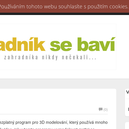
 Používáním tohoto webu souhlasíte s použitím cookies.
 údaje
V
(0)
bezplatný program pro 3D modelování, který používá mnoho