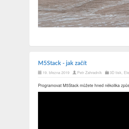
M5Stack - jak začít
19. března 2019
Petr Zahradník
3D tisk
,
Ele
Programovat M5Stack můžete hned několika způs