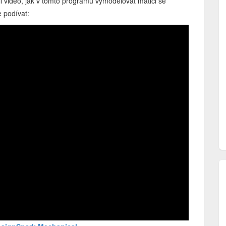
il video, jak v tomto programu vymodelovat matici se
 podívat: