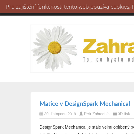
Pro zajištění funkčnosti tento web používá cookies.
Hlavní
Archív
3D tiskárna Rebel 2Z
Kontaktní
Matice v DesignSpark Mechanical
30. listopadu 2019
Petr Zahradník
3D tisk
DesignSpark Mechanical je stále velmi oblíbený 