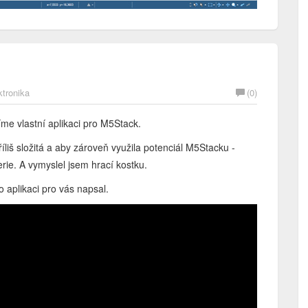
ktronika
(0)
říme vlastní aplikaci pro M5Stack.
říliš složitá a aby zároveň využila potenciál M5Stacku -
erie. A vymyslel jsem hrací kostku.
o aplikaci pro vás napsal.