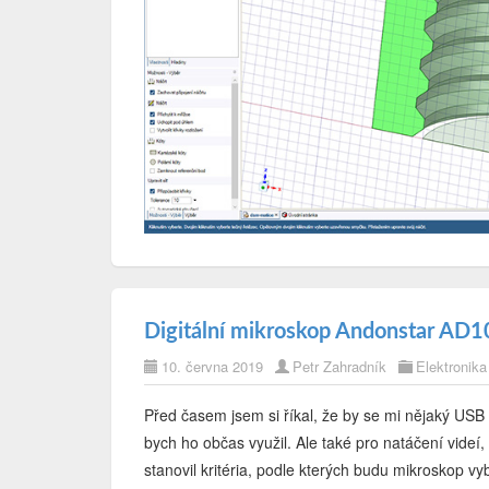
Digitální mikroskop Andonstar AD
10. června 2019
Petr Zahradník
Elektronika
Před časem jsem si říkal, že by se mi nějaký USB 
bych ho občas využil. Ale také pro natáčení vide
stanovil kritéria, podle kterých budu mikroskop vyb