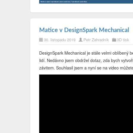
Matice v DesignSpark Mechanical
30. listopadu 2019
Petr Zahradník
3D tisk
DesignSpark Mechanical je stále velmi oblíbený 
lidí. Nedávno jsem obdržel dotaz, zda bych vytvoř
závitem. Souhlasil jsem a nyní se na video můžete