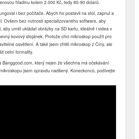
cenovou hladinu kolem 2.000 Kč, tedy 80-90 dolarů.
ungoval i bez počítače. Abych ho postavil na stůl, zapnul a
 šel. Ovšem bez nutnosti specializovaného software, aby
 aby uměl ukládat obrázky na SD kartu, ideálně i videa v
pevný kovový stojánek. Protože chci mikroskop použít pro
vitelné osvětlení. A také jsem chtěl mikroskop z Číny, ale
 celní formality.
 Banggood.com, který nejen že všechna má očekávání
 Z mikroskopu jsem opravdu nadšený. Koneckonců, podívejte