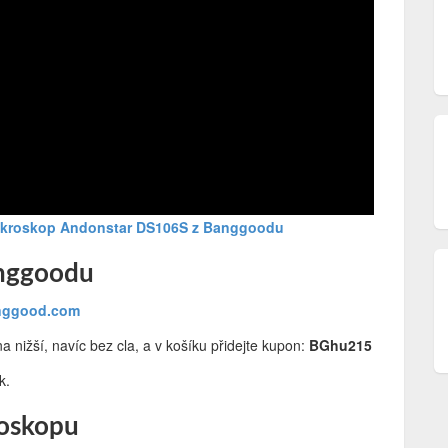
mikroskop Andonstar DS106S z Banggoodu
anggoodu
anggood.com
a nižší, navíc bez cla, a v košíku přidejte kupon:
BGhu215
k.
roskopu