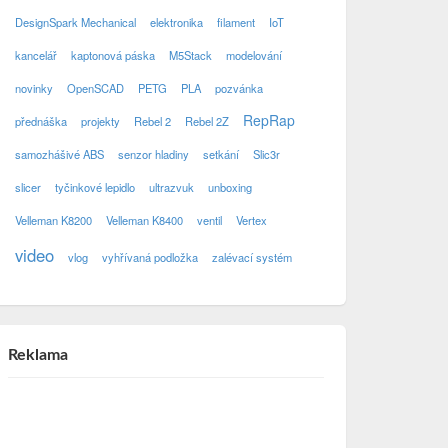
DesignSpark Mechanical
elektronika
filament
IoT
kancelář
kaptonová páska
M5Stack
modelování
novinky
OpenSCAD
PETG
PLA
pozvánka
RepRap
přednáška
projekty
Rebel 2
Rebel 2Z
samozhášivé ABS
senzor hladiny
setkání
Slic3r
slicer
tyčinkové lepidlo
ultrazvuk
unboxing
Velleman K8200
Velleman K8400
ventil
Vertex
video
vlog
vyhřívaná podložka
zalévací systém
Reklama