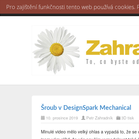
Pro zajištění funkčnosti tento web používá cookies.
Hlavní
Archív
3D tiskárna Rebel 2Z
Kontaktní
Šroub v DesignSpark Mechanical
10. prosince 2019
Petr Zahradník
3D tisk
Minulé video mělo velký ohlas a vypadá to, že se 