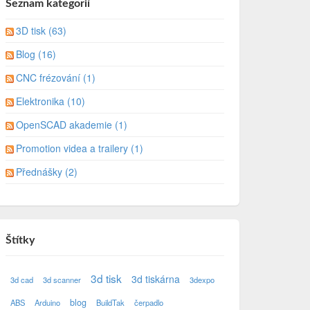
Seznam kategorií
3D tisk (63)
Blog (16)
CNC frézování (1)
Elektronika (10)
OpenSCAD akademie (1)
Promotion videa a trailery (1)
Přednášky (2)
Štítky
3d tisk
3d tiskárna
3d cad
3d scanner
3dexpo
blog
ABS
Arduino
BuildTak
čerpadlo