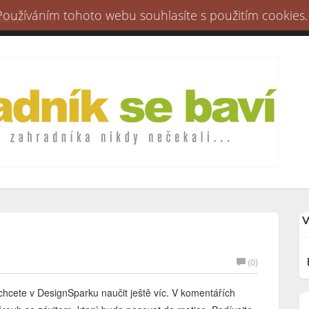
 Používáním tohoto webu souhlasíte s použitím cookies.
 údaje
V
(0)
chcete v DesignSparku naučit ještě víc. V komentářích