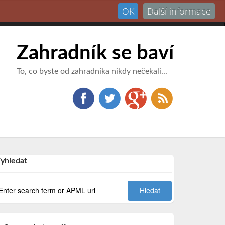
OK
Další informace
Přihlásit
Zahradník se baví
To, co byste od zahradníka nikdy nečekali...
yhledat