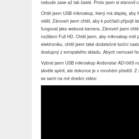
nebude zase až tak časté. Proto jsem si stanovil 
Chtěl jsem USB mikroskop, který má displej, aby f
viděl. Zároveň jsem chtěl, aby k počítači připojit
fungoval jako webová kamera. Zároveň jsem chtěl,
rozlišení Full HD. Chtěl jsem, aby mikroskop měl 
elektroniku, chtěl jsem také dodatečné boční nasta
dostupný z evropského skladu. Abych nemusel řešit
Vybral jsem USB mikroskop Andonstar AD106S na
skvěle splnil, ale dokonce je v mnohém předčil.
se sami na mé dnešní video: