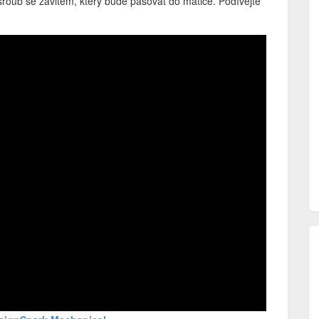
šroub se závitem, který bude pasovat do matice. Podívejte