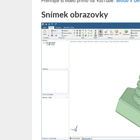
Přehrajte si video přímo na YouTube:
Šroub v De
Snímek obrazovky