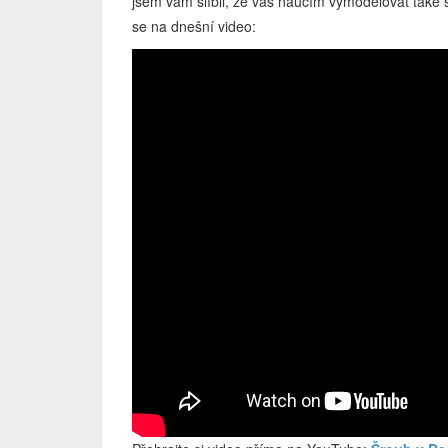
jsem vám slíbil, že vás naučím vymodelovat také 
se na dnešní video: