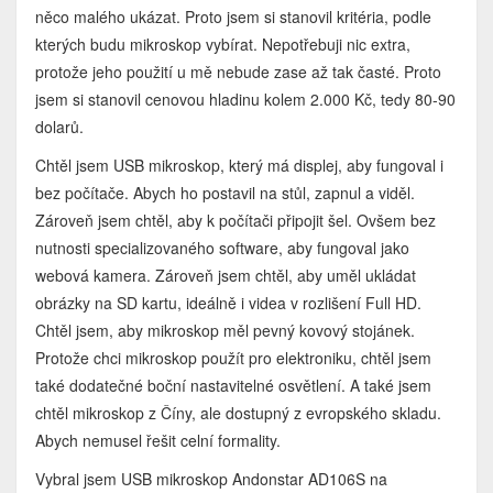
něco malého ukázat. Proto jsem si stanovil kritéria, podle
kterých budu mikroskop vybírat. Nepotřebuji nic extra,
protože jeho použití u mě nebude zase až tak časté. Proto
jsem si stanovil cenovou hladinu kolem 2.000 Kč, tedy 80-90
dolarů.
Chtěl jsem USB mikroskop, který má displej, aby fungoval i
bez počítače. Abych ho postavil na stůl, zapnul a viděl.
Zároveň jsem chtěl, aby k počítači připojit šel. Ovšem bez
nutnosti specializovaného software, aby fungoval jako
webová kamera. Zároveň jsem chtěl, aby uměl ukládat
obrázky na SD kartu, ideálně i videa v rozlišení Full HD.
Chtěl jsem, aby mikroskop měl pevný kovový stojánek.
Protože chci mikroskop použít pro elektroniku, chtěl jsem
také dodatečné boční nastavitelné osvětlení. A také jsem
chtěl mikroskop z Číny, ale dostupný z evropského skladu.
Abych nemusel řešit celní formality.
Vybral jsem USB mikroskop Andonstar AD106S na