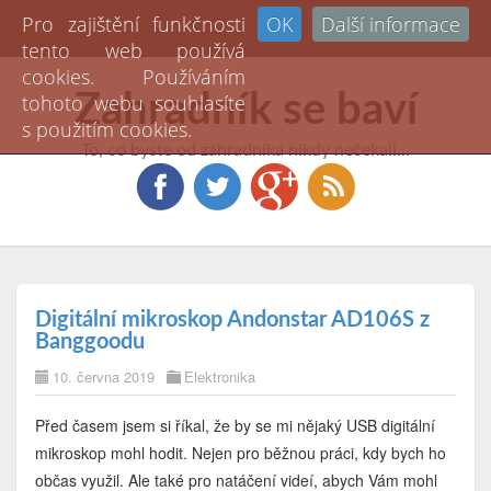
Pro zajištění funkčnosti
OK
Další informace
Toggl
tento web používá
naviga
cookies. Používáním
Zahradník se baví
tohoto webu souhlasíte
s použitím cookies.
To, co byste od zahradníka nikdy nečekali...
Digitální mikroskop Andonstar AD106S z
Banggoodu
10. června 2019
Elektronika
Před časem jsem si říkal, že by se mi nějaký USB digitální
mikroskop mohl hodit. Nejen pro běžnou práci, kdy bych ho
občas využil. Ale také pro natáčení videí, abych Vám mohl