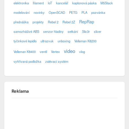
elektronika
filament
IoT
kancelář
kaptonová páska
M5Stack
modelování
novinky
OpenSCAD
PETG
PLA
pozvánka
RepRap
přednáška
projekty
Rebel 2
Rebel 2Z
samozhášivé ABS
senzor hladiny
setkání
Slic3r
slicer
tyčinkové lepidlo
ultrazvuk
unboxing
Velleman K8200
video
Velleman K8400
ventil
Vertex
vlog
vyhřívaná podložka
zalévací systém
Reklama