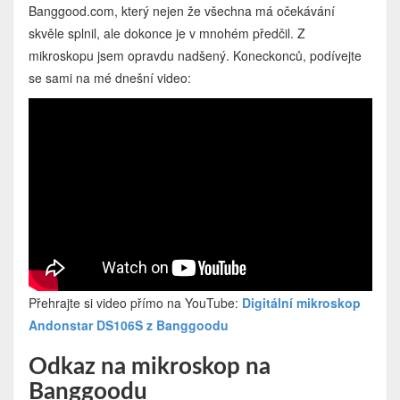
Banggood.com, který nejen že všechna má očekávání
skvěle splnil, ale dokonce je v mnohém předčil. Z
mikroskopu jsem opravdu nadšený. Koneckonců, podívejte
se sami na mé dnešní video:
Přehrajte si video přímo na YouTube:
Digitální mikroskop
Andonstar DS106S z Banggoodu
Odkaz na mikroskop na
Banggoodu