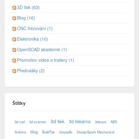
3D tisk (63)
Blog (16)
CNC frézování (1)
Elektronika (10)
OpenSCAD akademie (1)
Promotion videa a trailery (1)
Přednášky (2)
Štítky
3d tisk
3d tiskárna
3d cad
3d scanner
3dexpo
ABS
blog
Arduino
BuildTak
čerpadlo
DesignSpark Mechanical