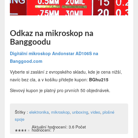
Odkaz na mikroskop na
Banggoodu
Digitální mikroskop Andonstar AD106S na
Banggood.com
Vyberte si zaslání z evropského skladu, kde je cena nižší,
navíc bez cla, a v košíku přidejte kupon:
BGhu215
Slevový kupon je platný pro prvních 50 objednávek.
Štítky :
elektronika
,
mikroskop
,
unboxing
,
video
,
plošné
spoje
Aktuální hodnocení: 3.6 Počet
hodnocení: 7