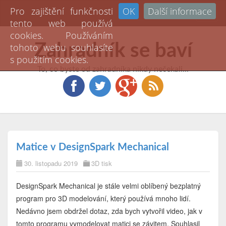
Pro zajištění funkčnosti
OK
Další informace
Toggl
tento web používá
naviga
cookies. Používáním
Zahradník se baví
tohoto webu souhlasíte
s použitím cookies.
To, co byste od zahradníka nikdy nečekali...
Matice v DesignSpark Mechanical
30. listopadu 2019
3D tisk
DesignSpark Mechanical je stále velmi oblíbený bezplatný
program pro 3D modelování, který používá mnoho lidí.
Nedávno jsem obdržel dotaz, zda bych vytvořil video, jak v
tomto programu vymodelovat matici se závitem. Souhlasil