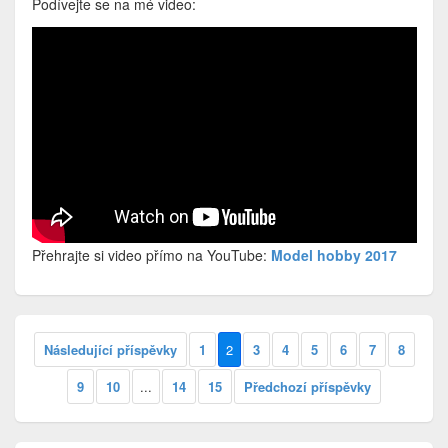
Podívejte se na mé video:
Přehrajte si video přímo na YouTube:
Model hobby 2017
Následující příspěvky
1
2
3
4
5
6
7
8
9
10
...
14
15
Předchozí příspěvky