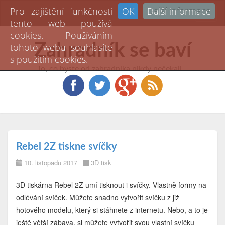
Pro zajištění funkčnosti
OK
Další informace
Toggl
tento web používá
naviga
cookies. Používáním
Zahradník se baví
tohoto webu souhlasíte
s použitím cookies.
To, co byste od zahradníka nikdy nečekali...
Rebel 2Z tiskne svíčky
10. listopadu 2017
3D tisk
3D tiskárna Rebel 2Z umí tisknout i svíčky. Vlastně formy na
odlévání svíček. Můžete snadno vytvořit svíčku z již
hotového modelu, který si stáhnete z internetu. Nebo, a to je
ještě větší zábava, si můžete vytvořit svou vlastní svíčku