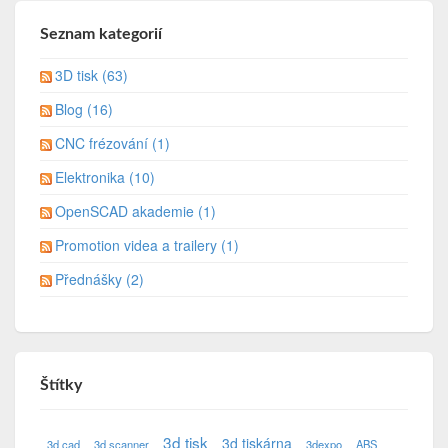
Seznam kategorií
3D tisk (63)
Blog (16)
CNC frézování (1)
Elektronika (10)
OpenSCAD akademie (1)
Promotion videa a trailery (1)
Přednášky (2)
Štítky
3d tisk
3d tiskárna
3d cad
3d scanner
3dexpo
ABS