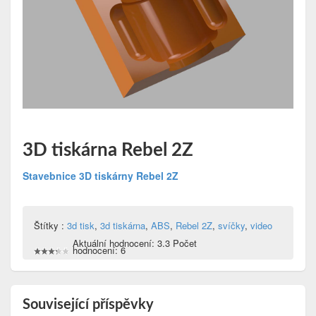
3D tiskárna Rebel 2Z
Stavebnice 3D tiskárny Rebel 2Z
Štítky :
3d tisk
,
3d tiskárna
,
ABS
,
Rebel 2Z
,
svíčky
,
video
Aktuální hodnocení: 3.3 Počet
hodnocení: 6
Související příspěvky