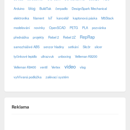
blog
Arduino
BuildTak
čerpadlo
DesignSpark Mechanical
elektronika
filament
IoT
kancelář
kaptonová páska
M5Stack
modelování
novinky
OpenSCAD
PETG
PLA
pozvánka
RepRap
přednáška
projekty
Rebel 2
Rebel 2Z
samozhášivé ABS
senzor hladiny
setkání
Slic3r
slicer
tyčinkové lepidlo
ultrazvuk
unboxing
Velleman K8200
video
Velleman K8400
ventil
Vertex
vlog
vyhřívaná podložka
zalévací systém
Reklama