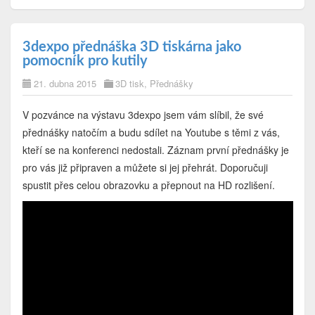
3dexpo přednáška 3D tiskárna jako
pomocník pro kutily
21. dubna 2015
3D tisk
,
Přednášky
V pozvánce na výstavu 3dexpo jsem vám slíbil, že své
přednášky natočím a budu sdílet na Youtube s těmi z vás,
kteří se na konferenci nedostali. Záznam první přednášky je
pro vás již připraven a můžete si jej přehrát. Doporučuji
spustit přes celou obrazovku a přepnout na HD rozlišení.