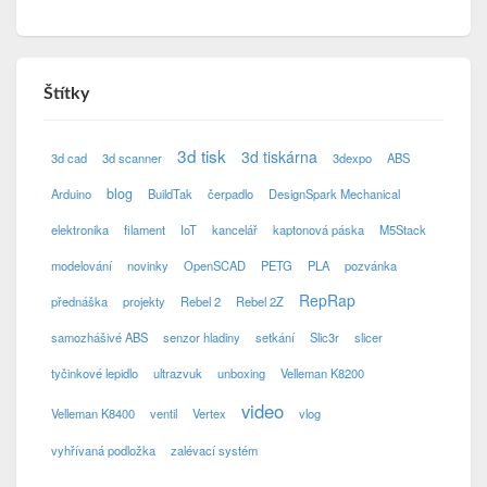
Štítky
3d tisk
3d tiskárna
3d cad
3d scanner
3dexpo
ABS
blog
Arduino
BuildTak
čerpadlo
DesignSpark Mechanical
elektronika
filament
IoT
kancelář
kaptonová páska
M5Stack
modelování
novinky
OpenSCAD
PETG
PLA
pozvánka
RepRap
přednáška
projekty
Rebel 2
Rebel 2Z
samozhášivé ABS
senzor hladiny
setkání
Slic3r
slicer
tyčinkové lepidlo
ultrazvuk
unboxing
Velleman K8200
video
Velleman K8400
ventil
Vertex
vlog
vyhřívaná podložka
zalévací systém