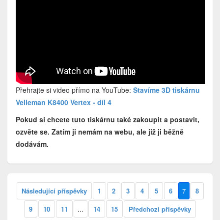
Přehrajte si video přímo na YouTube:
Stavíme 3D tiskárnu
Velleman K8400 Vertex - díl 4
Pokud si chcete tuto tiskárnu také zakoupit a postavit,
ozvěte se. Zatím ji nemám na webu, ale již ji běžně
dodávám.
Následující příspěvky
1
2
3
4
5
6
7
8
9
10
11
...
14
15
Předchozí příspěvky