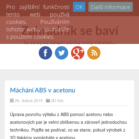
Pro zajištění funkčnosti
OK
Další informace
Toggl
tento web používá
naviga
cookies. Používáním
Zahradník se baví
tohoto webu souhlasíte
s použitím cookies.
To, co byste od zahradníka nikdy nečekali...
Máchání ABS v acetonu
26. dubna 2015
3D tisk
Úprava povrchu výtisku z ABS pomocí acetonu nebo
acetonových par je velmi oblíbenou a zároveň jednoduchou
technikou. Pojďte se podívat, co se stane, pokud výrobek z
3D tiskárny vymácháte v acetonu.