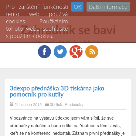
Pro zajištění funkčnosti
OK
Další informace
Toggl
tento web používá
naviga
cookies. Používáním
Zahradník se baví
tohoto webu souhlasíte
s použitím cookies.
To, co byste od zahradníka nikdy nečekali...
3dexpo přednáška 3D tiskárna jako
pomocník pro kutily
21. dubna 2015
3D tisk
,
Přednášky
V pozvánce na výstavu 3dexpo jsem vám slíbil, že své
přednášky natočím a budu sdílet na Youtube s těmi z vás,
kteří se na konferenci nedostali. Záznam první přednášky je