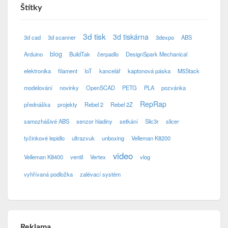
Štítky
3d tisk
3d tiskárna
3d cad
3d scanner
3dexpo
ABS
blog
Arduino
BuildTak
čerpadlo
DesignSpark Mechanical
elektronika
filament
IoT
kancelář
kaptonová páska
M5Stack
modelování
novinky
OpenSCAD
PETG
PLA
pozvánka
RepRap
přednáška
projekty
Rebel 2
Rebel 2Z
samozhášivé ABS
senzor hladiny
setkání
Slic3r
slicer
tyčinkové lepidlo
ultrazvuk
unboxing
Velleman K8200
video
Velleman K8400
ventil
Vertex
vlog
vyhřívaná podložka
zalévací systém
Reklama