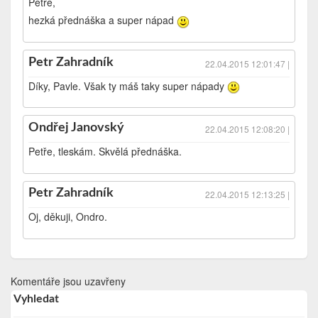
Petře,
hezká přednáška a super nápad
Petr Zahradník
22.04.2015 12:01:47 |
Díky, Pavle. Však ty máš taky super nápady
Ondřej Janovský
22.04.2015 12:08:20 |
Petře, tleskám. Skvělá přednáška.
Petr Zahradník
22.04.2015 12:13:25 |
Oj, děkuji, Ondro.
Komentáře jsou uzavřeny
Vyhledat