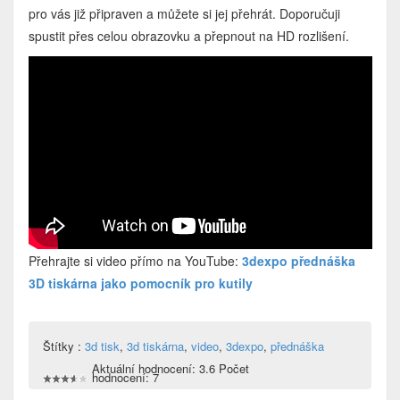
pro vás již připraven a můžete si jej přehrát. Doporučuji
spustit přes celou obrazovku a přepnout na HD rozlišení.
Přehrajte si video přímo na YouTube:
3dexpo přednáška
3D tiskárna jako pomocník pro kutily
Štítky :
3d tisk
,
3d tiskárna
,
video
,
3dexpo
,
přednáška
Aktuální hodnocení: 3.6 Počet
hodnocení: 7