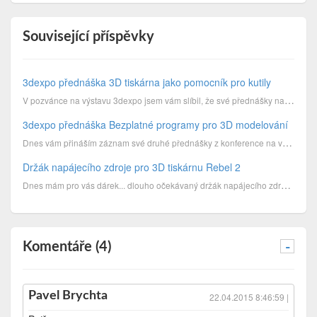
Související příspěvky
3dexpo přednáška 3D tiskárna jako pomocník pro kutily
V pozvánce na výstavu 3dexpo jsem vám slíbil, že své přednášky natočím a budu sdílet na Youtube...
3dexpo přednáška Bezplatné programy pro 3D modelování
Dnes vám přináším záznam své druhé přednášky z konference na výstavě 3dexpo, která je věnovaná bezpl...
Držák napájecího zdroje pro 3D tiskárnu Rebel 2
Dnes mám pro vás dárek... dlouho očekávaný držák napájecího zdroje pro 3D tiskárnu Rebel 2. Nejedná
Komentáře (4)
-
Pavel Brychta
22.04.2015 8:46:59 |