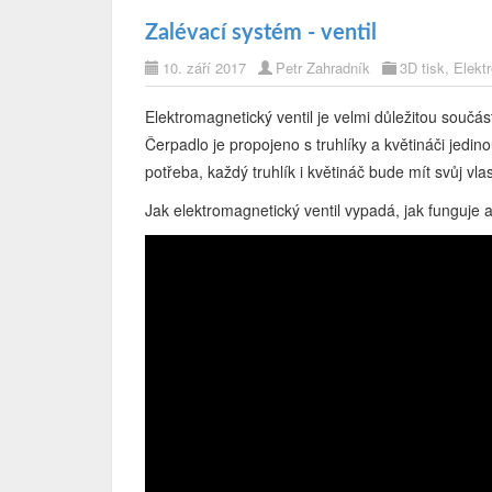
Zalévací systém - ventil
10. září 2017
Petr Zahradník
3D tisk
,
Elekt
Elektromagnetický ventil je velmi důležitou souč
Čerpadlo je propojeno s truhlíky a květináči jedi
potřeba, každý truhlík i květináč bude mít svůj vlast
Jak elektromagnetický ventil vypadá, jak funguje 