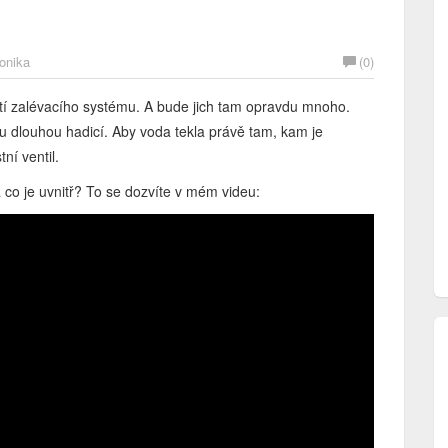
ronika
(0)
ástí zalévacího systému. A bude jich tam opravdu mnoho.
nou dlouhou hadicí. Aby voda tekla právě tam, kam je
ní ventil.
a co je uvnitř? To se dozvíte v mém videu: