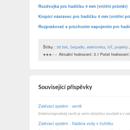
Rozdvojka pro hadičku 4 mm (vnitřní průměr)
Kropící nástavec pro hadičku 4 mm (vnitřní pr
Rozprašovač s průchozím napojením pro hadič
Štítky :
3d tisk
,
čerpadlo
,
elektronika
,
IoT
,
projekty
Aktuální hodnocení: 3.1 Počet hodnocení:
Související příspěvky
Zalévací systém - ventil
Elektromagnetický ventil je velmi důležitou součástí a v 
Zalévací systém - hladina vody v truhlíku