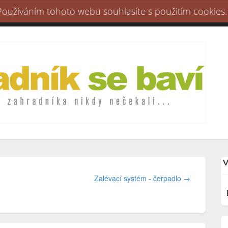
 Používáním tohoto webu souhlasíte s použitím cookies.
 údaje
V
Zalévací systém - čerpadlo →