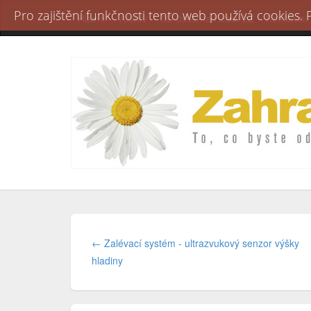
Pro zajištění funkčnosti tento web používá cookies.
Hlavní
Archív
3D tiskárna Rebel 2Z
Kontaktní
← Zalévací systém - ultrazvukový senzor výšky
hladiny