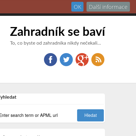
OK
Další informace
Přihlásit
Zahradník se baví
To, co byste od zahradníka nikdy nečekali...
yhledat