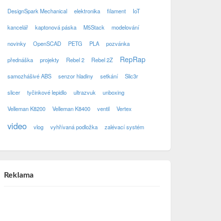
DesignSpark Mechanical
elektronika
filament
IoT
kancelář
kaptonová páska
M5Stack
modelování
novinky
OpenSCAD
PETG
PLA
pozvánka
RepRap
přednáška
projekty
Rebel 2
Rebel 2Z
samozhášivé ABS
senzor hladiny
setkání
Slic3r
slicer
tyčinkové lepidlo
ultrazvuk
unboxing
Velleman K8200
Velleman K8400
ventil
Vertex
video
vlog
vyhřívaná podložka
zalévací systém
Reklama