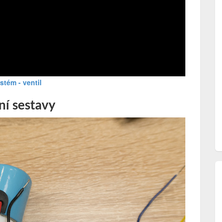
stém - ventil
ní sestavy