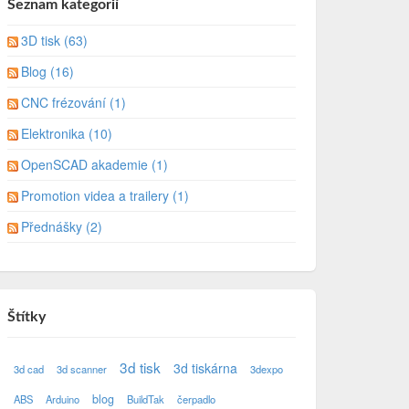
Seznam kategorií
3D tisk (63)
Blog (16)
CNC frézování (1)
Elektronika (10)
OpenSCAD akademie (1)
Promotion videa a trailery (1)
Přednášky (2)
Štítky
3d tisk
3d tiskárna
3d cad
3d scanner
3dexpo
blog
ABS
Arduino
BuildTak
čerpadlo