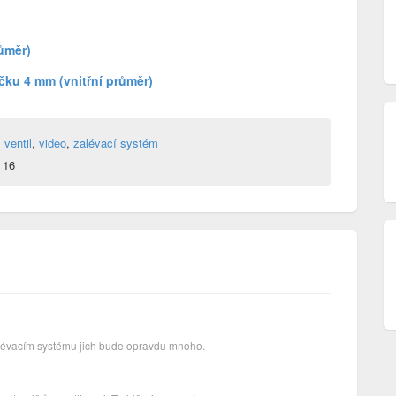
ůměr)
ku 4 mm (vnitřní průměr)
,
ventil
,
video
,
zalévací systém
 16
zalévacím systému jich bude opravdu mnoho.