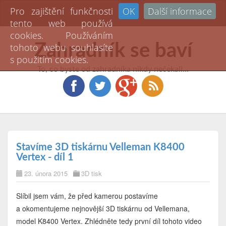
Pro zajištění funkčnosti
OK
Další informace
Toggl
tento web používá
naviga
cookies. Používáním
Zahradník se baví
tohoto webu souhlasíte
s použitím cookies.
To, co byste od zahradníka nikdy nečekali...
Stavíme 3D tiskárnu Velleman K8400
Vertex - díl 1
23. února 2015
3D tisk
Slíbil jsem vám, že před kamerou postavíme
a okomentujeme nejnovější 3D tiskárnu od Vellemana,
model K8400 Vertex. Zhlédněte tedy první díl tohoto video