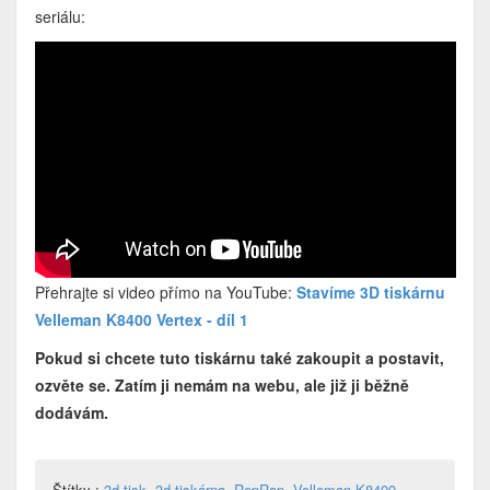
seriálu:
Přehrajte si video přímo na YouTube:
Stavíme 3D tiskárnu
Velleman K8400 Vertex - díl 1
Pokud si chcete tuto tiskárnu také zakoupit a postavit,
ozvěte se. Zatím ji nemám na webu, ale již ji běžně
dodávám.
Štítky :
3d tisk
,
3d tiskárna
,
RepRap
,
Velleman K8400
,