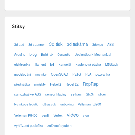
Štítky
3d tisk
3d tiskárna
3d cad
3d scanner
3dexpo
ABS
blog
Arduino
BuildTak
čerpadlo
DesignSpark Mechanical
elektronika
filament
IoT
kancelář
kaptonová páska
M5Stack
modelování
novinky
OpenSCAD
PETG
PLA
pozvánka
RepRap
přednáška
projekty
Rebel 2
Rebel 2Z
samozhášivé ABS
senzor hladiny
setkání
Slic3r
slicer
tyčinkové lepidlo
ultrazvuk
unboxing
Velleman K8200
video
Velleman K8400
ventil
Vertex
vlog
vyhřívaná podložka
zalévací systém