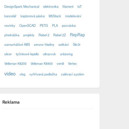
DesignSpark Mechanical
elektronika
filament
IoT
kancelář
kaptonová páska
M5Stack
modelování
novinky
OpenSCAD
PETG
PLA
pozvánka
RepRap
přednáška
projekty
Rebel 2
Rebel 2Z
samozhášivé ABS
senzor hladiny
setkání
Slic3r
slicer
tyčinkové lepidlo
ultrazvuk
unboxing
Velleman K8200
Velleman K8400
ventil
Vertex
video
vlog
vyhřívaná podložka
zalévací systém
Reklama