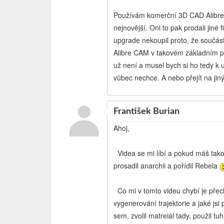
Používám komerční 3D CAD Alibre 
nejnovější. Oni to pak prodali jiné
upgrade nekoupil proto, že součástí
Alibre CAM v takovém základním p
už není a musel bych si ho tedy k
vůbec nechce. A nebo přejít na ji
František Burian
Ahoj,
Videa se mi líbí a pokud máš tako
prosadil anarchii a pořídil Rebela
Co mi v tomto videu chybí je přec
vygenerování trajektorie a jaké jsi 
sem, zvolil matreiál tady, použil tu