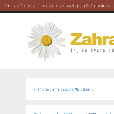
Pro zajištění funkčnosti tento web používá cookies.
Hlavní
Archív
3D tiskárna Rebel 2Z
Kontaktní
← Připravujeme data pro 3D tiskárnu