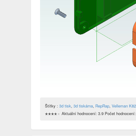
Štítky :
3d tisk
,
3d tiskárna
,
RepRap
,
Velleman K8
Aktuální hodnocení: 3.9 Počet hodnocení: