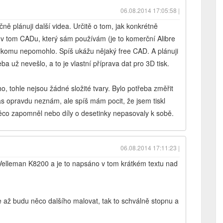
06.08.2014 17:05:58 |
ně plánuji další videa. Určitě o tom, jak konkrétně
t v tom CADu, který sám používám (je to komerční Alibre
 nikomu nepomohlo. Spíš ukážu nějaký free CAD. A plánuji
ba už nevešlo, a to je vlastní příprava dat pro 3D tisk.
o, tohle nejsou žádné složité tvary. Bylo potřeba změřit
as opravdu neznám, ale spíš mám pocit, že jsem tiskl
ěco zapomněl nebo díly o desetinky nepasovaly k sobě.
06.08.2014 17:11:23 |
 Velleman K8200 a je to napsáno v tom krátkém textu nad
le až budu něco dalšího malovat, tak to schválně stopnu a