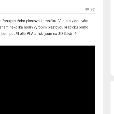
(16)
otřebujete třeba plastovou krabičku. V tomto videu vám
ěhem několika hodin vyrobím plastovou krabičku přímo
sem použil bílé PLA a tiskl jsem na 3D tiskárně