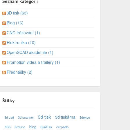
Seznam kategorií
3D tisk (63)
Blog (16)
CNC frézování (1)
Elektronika (10)
OpenSCAD akademie (1)
Promotion videa a trailery (1)
Přednášky (2)
Štítky
3d tisk
3d tiskárna
3d cad
3d scanner
3dexpo
blog
ABS
Arduino
BuildTak
čerpadlo