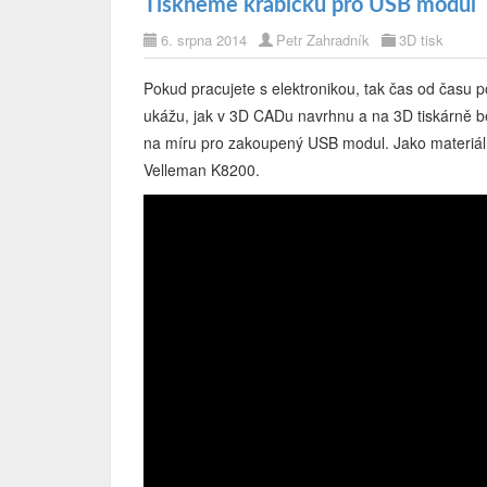
Tiskneme krabičku pro USB modul
6. srpna 2014
Petr Zahradník
3D tisk
Pokud pracujete s elektronikou, tak čas od času p
ukážu, jak v 3D CADu navrhnu a na 3D tiskárně b
na míru pro zakoupený USB modul. Jako materiál j
Velleman K8200.