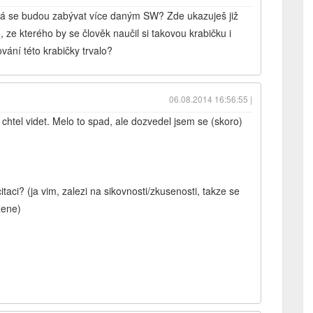
erá se budou zabývat více daným SW? Zde ukazuješ již
 ze kterého by se člověk naučil si takovou krabičku i
ání této krabičky trvalo?
06.08.2014 16:56:55 |
htel videt. Melo to spad, ale dozvedel jsem se (skoro)
citaci? (ja vim, zalezi na sikovnosti/zkusenosti, takze se
zene)