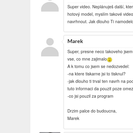
Super video. Neplánuješ další, kt
hotový model, myslím takové video,
navrhnout. Jak dlouho Ti namodelov
Marek
Super, presne neco takoveho jsem c
vse, co mne zajimalo
A k tomu co jsem se nedozvedel:
-na ktere tiskarne jsi to tisknul?
-jak dlouho ti trval ten navrh na po
tuto informaci da pouzit poze ome
-co jsi pouzil za program
Drzim palce do budoucna,
Marek