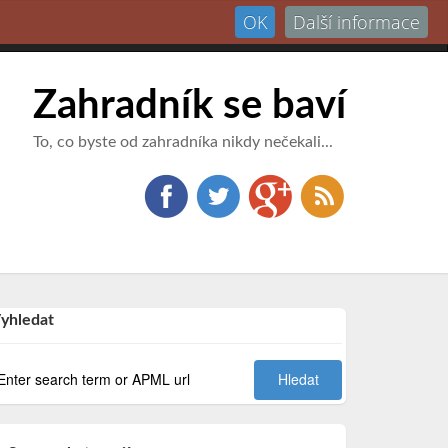
OK
Další informace
Přihlásit
Zahradník se baví
To, co byste od zahradníka nikdy nečekali...
yhledat