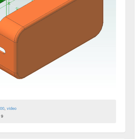
200
,
video
 9