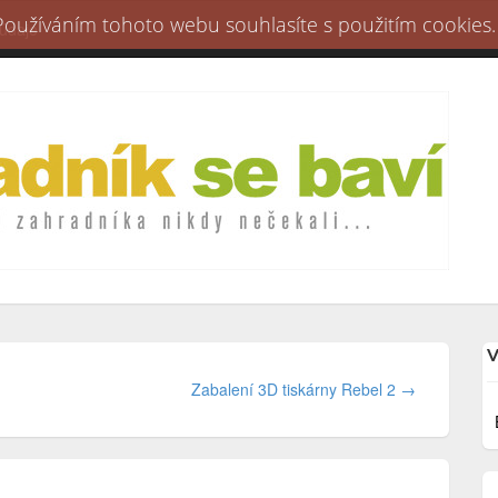
 Používáním tohoto webu souhlasíte s použitím cookies.
 údaje
V
Zabalení 3D tiskárny Rebel 2 →