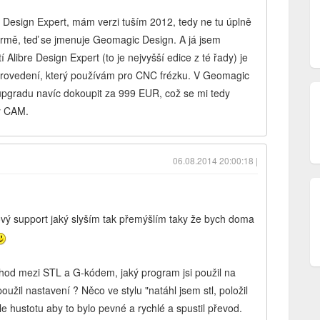
Design Expert, mám verzi tuším 2012, tedy ne tu úplně
 firmě, teď se jmenuje Geomagic Design. A já jsem
 Alibre Design Expert (to je nejvyšší edice z té řady) je
rovedení, který používám pro CNC frézku. V Geomagic
 upgradu navíc dokoupit za 999 EUR, což se mi tedy
ný CAM.
06.08.2014 20:00:18 |
vý support jaký slyším tak přemýšlím taky že bych doma
hod mezi STL a G-kódem, jaký program jsi použil na
použil nastavení ? Něco ve stylu "natáhl jsem stl, položil
hle hustotu aby to bylo pevné a rychlé a spustil převod.