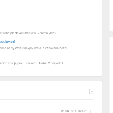
 třeba plastovou krabičku. V tomto videu....
odelování
ce na výstavě 3dexpo, která je věnovaná bezpl...
cího zdroje pro 3D tiskárnu Rebel 2. Nejedná
-
06.08.2014 16:48:19 |