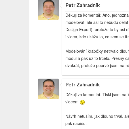
Petr Zahradník
Děkuji za komentář. Ano, jednoznač
modelovat, ale asi to nebudu děla
Design Expert), protože to by asi
i videa, kde ukážu to, co sem se tře
Modelování krabičky netrvalo dlouh
modul a pak už to frčelo. Přesný č
dvakrát, protože poprvé jsem na n
Petr Zahradník
Děkuji za komentář. Tiskl jsem na
videem
Návrh netuším, jak dlouho trval, a
pak napíšu.