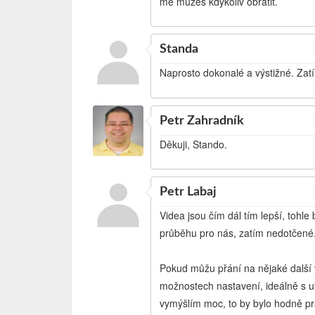
mě můžeš kdykoliv obrátit.
Standa
Naprosto dokonalé a výstižné. Zatí
Petr Zahradník
Děkuji, Stando.
Petr Labaj
Videa jsou čím dál tím lepší, toh
průběhu pro nás, zatím nedotčené
Pokud můžu přání na nějaké další v
možnostech nastavení, ideálně s uká
vymýšlím moc, to by bylo hodně pra