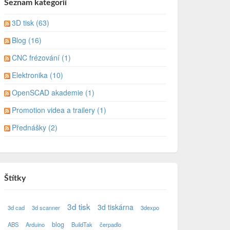
Seznam kategorií
3D tisk (63)
Blog (16)
CNC frézování (1)
Elektronika (10)
OpenSCAD akademie (1)
Promotion videa a trailery (1)
Přednášky (2)
Štítky
3d tisk
3d tiskárna
3d cad
3d scanner
3dexpo
blog
ABS
Arduino
BuildTak
čerpadlo