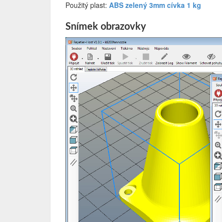
Použitý plast:
ABS zelený 3mm cívka 1 kg
Snímek obrazovky