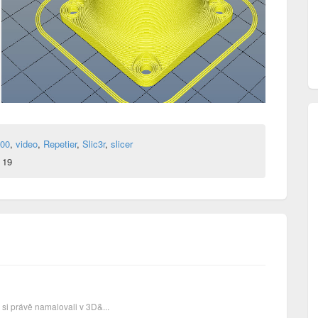
200
,
video
,
Repetier
,
Slic3r
,
slicer
 19
 si právě namalovali v 3D&...