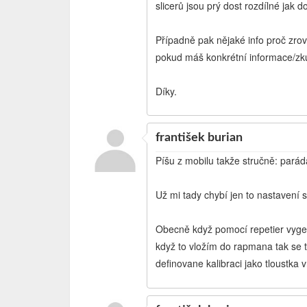
slicerů jsou prý dost rozdílné jak do
Případně pak nějaké info proč zrov
pokud máš konkrétní informace/zku
Díky.
františek burian
Píšu z mobilu takže stručně: parád
Už mi tady chybí jen to nastavení sl
Obecně když pomocí repetier vygen
když to vložím do rapmana tak se 
definovane kalibraci jako tloustka