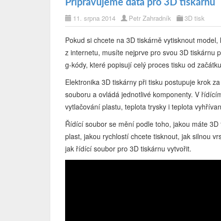
Připravujeme data pro 3D tiskárnu
11. srpna 2014
Petr Zahradník
3D tisk
Pokud si chcete na 3D tiskárně vytisknout model, 
z internetu, musíte nejprve pro svou 3D tiskárnu př
g-kódy, které popisují celý proces tisku od začátk
Elektronika 3D tiskárny při tisku postupuje krok 
souboru a ovládá jednotlivé komponenty. V řídíc
vytlačování plastu, teplota trysky i teplota vyhříva
Řídící soubor se mění podle toho, jakou máte 3D t
plast, jakou rychlostí chcete tisknout, jak silnou
jak řídící soubor pro 3D tiskárnu vytvořit.