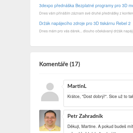
3dexpo přednáška Bezplatné programy pro 3D m
Dnes vám přináším záznam své druhé přednášky z konferen
Držák napájecího zdroje pro 3D tiskárnu Rebel 2
Dnes mám pro vás dárek... dlouho očekávaný držák napáje
Komentáře (17)
MartinL
Krátce, "Dost dobrý!". Sice už to t
Petr Zahradník
Děkuji, Martine. A pokud budeš mít