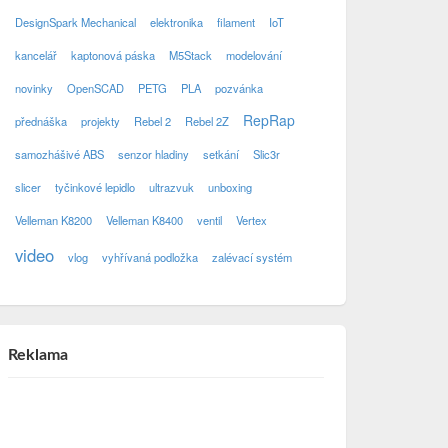
DesignSpark Mechanical
elektronika
filament
IoT
kancelář
kaptonová páska
M5Stack
modelování
novinky
OpenSCAD
PETG
PLA
pozvánka
RepRap
přednáška
projekty
Rebel 2
Rebel 2Z
samozhášivé ABS
senzor hladiny
setkání
Slic3r
slicer
tyčinkové lepidlo
ultrazvuk
unboxing
Velleman K8200
Velleman K8400
ventil
Vertex
video
vlog
vyhřívaná podložka
zalévací systém
Reklama