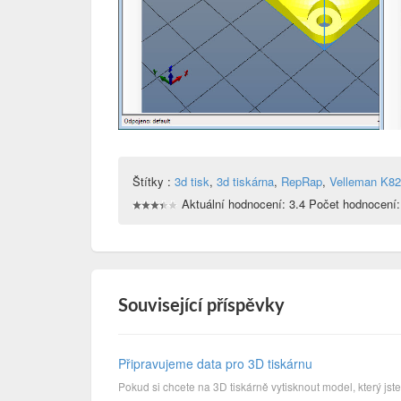
Štítky :
3d tisk
,
3d tiskárna
,
RepRap
,
Velleman K8
Aktuální hodnocení: 3.4 Počet hodnocení:
Související příspěvky
Připravujeme data pro 3D tiskárnu
Pokud si chcete na 3D tiskárně vytisknout model, který jste