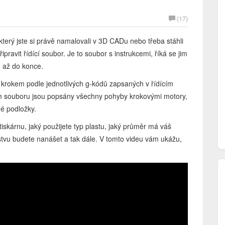
(17)
který jste si právě namalovali v 3D CADu nebo třeba stáhli
ipravit řídící soubor. Je to soubor s instrukcemi, říká se jim
u až do konce.
za krokem podle jednotlivých g-kódů zapsaných v řídícím
ím souboru jsou popsány všechny pohyby krokovými motory,
né podložky.
iskárnu, jaký použijete typ plastu, jaký průměr má váš
 vrstvu budete nanášet a tak dále. V tomto videu vám ukážu,