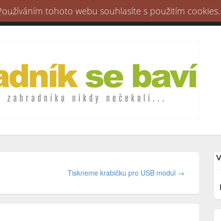
 Používáním tohoto webu souhlasíte s použitím cookies.
 údaje
V
Tiskneme krabičku pro USB modul →