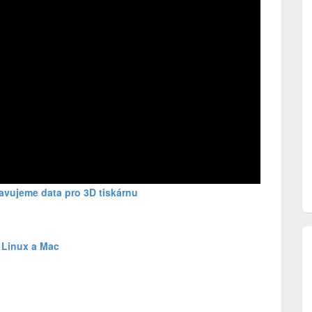
ravujeme data pro 3D tiskárnu
 Linux a Mac