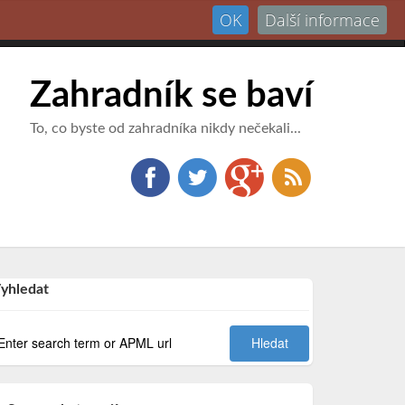
OK
Další informace
Přihlásit
Zahradník se baví
To, co byste od zahradníka nikdy nečekali...
yhledat