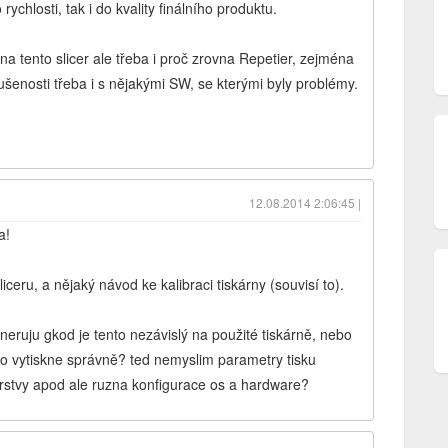
 rychlosti, tak i do kvality finálního produktu.
na tento slicer ale třeba i proč zrovna Repetier, zejména
šenosti třeba i s nějakými SW, se kterými byly problémy.
12.08.2014 2:06:45 |
a!
iceru, a nějaký návod ke kalibraci tiskárny (souvisí to).
eruju gkod je tento nezávislý na použité tiskárně, nebo
to vytiskne správně? ted nemyslim parametry tisku
 vrstvy apod ale ruzna konfigurace os a hardware?