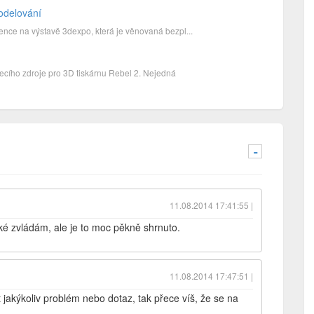
odelování
ce na výstavě 3dexpo, která je věnovaná bezpl...
cího zdroje pro 3D tiskárnu Rebel 2. Nejedná
-
11.08.2014 17:41:55 |
aké zvládám, ale je to moc pěkně shrnuto.
11.08.2014 17:47:51 |
 jakýkoliv problém nebo dotaz, tak přece víš, že se na