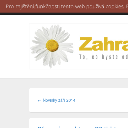
Pro zajištění funkčnosti tento web používá cookies.
Hlavní
Archív
3D tiskárna Rebel 2Z
Kontaktní
← Novinky září 2014