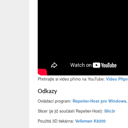
Přehrajte si video přímo na YouTube:
Video Přip
Odkazy
Ovládací program:
Repetier-Host pro Windows,
Slicer (je již součástí Repetier-Host):
Slic3r
Použitá 3D tiskárna:
Velleman K8200