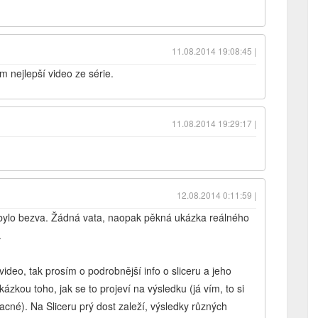
11.08.2014 19:08:45 |
m nejlepší video ze série.
11.08.2014 19:29:17 |
12.08.2014 0:11:59 |
le bylo bezva. Žádná vata, naopak pěkná ukázka reálného
.
ideo, tak prosím o podrobnější info o sliceru a jeho
zkou toho, jak se to projeví na výsledku (já vím, to si
cné). Na Sliceru prý dost zaleží, výsledky různých